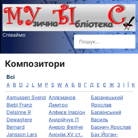
Співаймо
Пошук
Type 2 or more characters f
Композитори
Всі
A
B
D
J
L
M
P
S
W
А
Б
В
Г
Д
Е
Є
Ж
З
І
Ї
К
Asmussen Svend
Аллєманов
Баранецький
Biebl Franz
Дмитро
Ярослав
Delsinne R
Алфеєв Іларіон
Барвінський
Dewagtere
Андрійчук П
Василь
Bernard
Анеріо Феліче
Барнич Ярослав
Jansson Lars
Анонім XV ст.,
Бах Йоган-