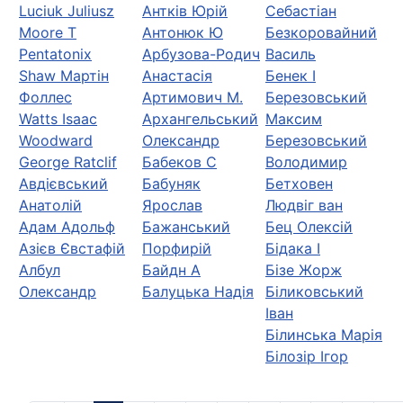
Luciuk Juliusz
Антків Юрій
Себастіан
Moore Т
Антонюк Ю
Безкоровайний
Pentatonix
Арбузова-Родич
Василь
Shaw Мартін
Анастасія
Бенек І
Фоллес
Артимович М.
Березовський
Watts Isaac
Архангельський
Максим
Woodward
Олександр
Березовський
George Ratclif
Бабеков С
Володимир
Авдієвський
Бабуняк
Бетховен
Анатолій
Ярослав
Людвіг ван
Адам Адольф
Бажанський
Бец Олексій
Азієв Євстафій
Порфирій
Бідака І
Албул
Байдн А
Бізе Жорж
Олександр
Балуцька Надія
Біликовський
Іван
Білинська Марія
Білозір Ігор