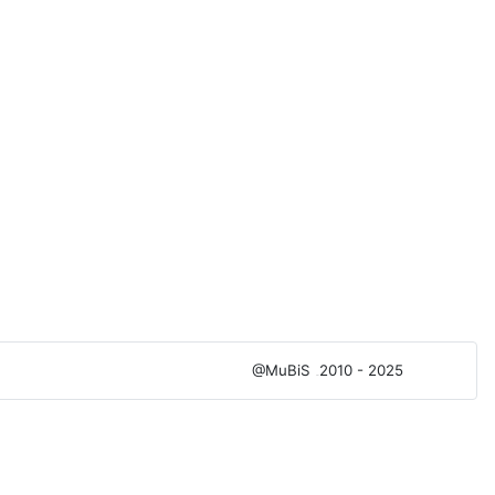
@MuBiS
2010 - 2025
Ajka