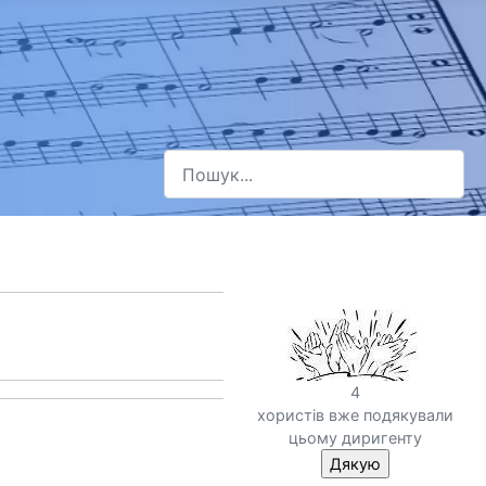
Пошук
Type 2 or more characters for results.
4
хористів вже подякували
цьому диригенту