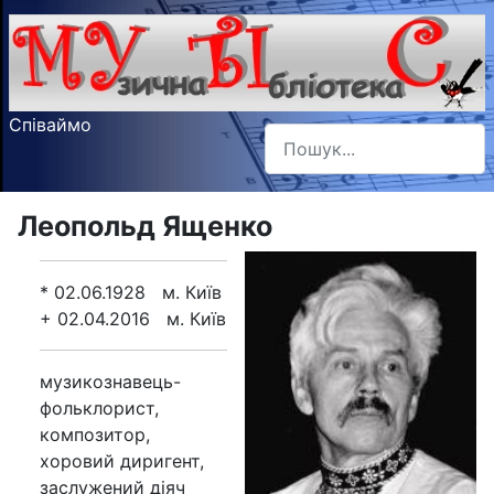
Співаймо
Пошук
Type 2 or more characters f
Леопольд Ященко
* 02.06.1928 м. Київ
+ 02.04.2016 м. Київ
музикознавець-
фольклорист,
композитор,
хоровий диригент,
заслужений діяч