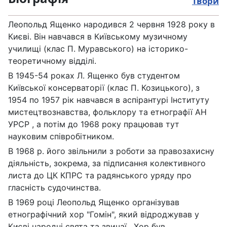
Твори
Леопольд Ященко народився 2 червня 1928 року в
Києві. Він навчався в Київському музичному
училищі (клас П. Муравського) на історико-
теоретичному відділі.
В 1945-54 роках Л. Ященко був студентом
Київської консерваторії (клас П. Козицького), з
1954 по 1957 рік навчався в аспірантурі Інституту
мистецтвознавства, фольклору та етнографії АН
УРСР , а потім до 1968 року працював тут
науковим співробітником.
В 1968 р. його звільнили з роботи за правозахисну
діяльність, зокрема, за підписання колективного
листа до ЦК КПРС та радянського уряду про
гласність судочинства.
В 1969 році Леопольд Ященко організував
етнографічний хор "Гомін", який відроджував у
Києві народні свята та звичаї. Хор був