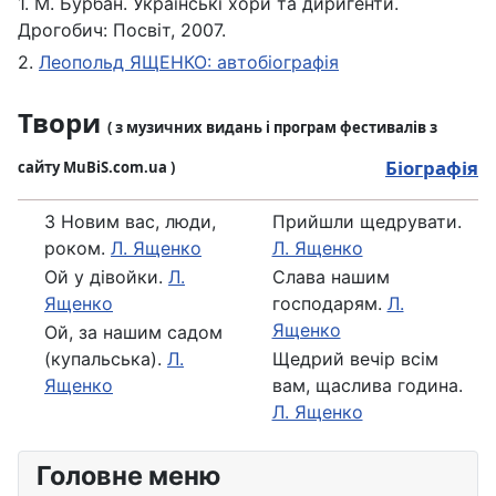
1. М. Бурбан. Українські хори та диригенти.
Дрогобич: Посвіт, 2007.
2.
Леопольд ЯЩЕНКО: автобіографія
Твори
( з музичних видань і програм фестивалів з
Біографія
сайту MuBiS.com.ua )
З Новим вас, люди,
Прийшли щедрувати.
роком.
Л. Ященко
Л. Ященко
Ой у дівойки.
Л.
Слава нашим
Ященко
господарям.
Л.
Ященко
Ой, за нашим садом
(купальська).
Л.
Щедрий вечір всім
Ященко
вам, щаслива година.
Л. Ященко
Головне меню