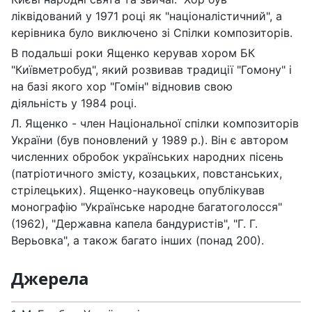
ліквідований у 1971 році як "націоналістичний", а
керівника було виключено зі Спілки композиторів.
В подальші роки Ященко керував хором БК
"Київметробуд", який розвивав традиції "Гомону" і
на базі якого хор "Гомін" відновив свою
діяльність у 1984 році.
Л. Ященко - член Національної спілки композиторів
України (був поновлений у 1989 р.). Він є автором
численних обробок українських народних пісень
(патріотичного змісту, козацьких, повстанських,
стрілецьких). Ященко-науковець опублікував
монографію "Українське народне багатоголосся"
(1962), "Державна капела бандуристів", "Г. Г.
Верьовка", а також багато інших (понад 200).
Джерела