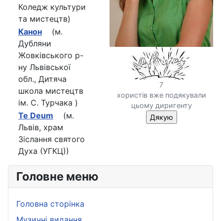
Коледж культури
та мистецтв)
Канон
(м.
Дубляни
Жовківського р-
ну Львівської
обл., Дитяча
7
школа мистецтв
хористів вже подякували
ім. С. Турчака )
цьому диригенту
Te Deum
(м.
Львiв, храм
Зiслання святого
Духа (УГКЦ))
Головне меню
Головна сторінка
Музичні видання