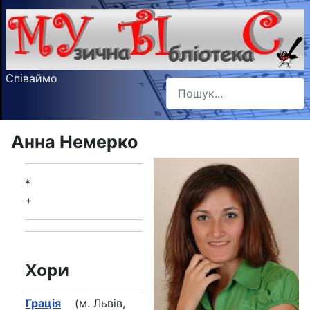
Співаймо
Пошук
Type 2 or more characters f
Анна Немерко
*
+
Хори
Грація
(м. Львів,