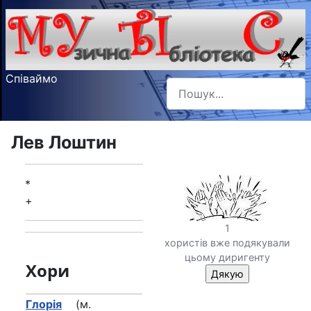
Співаймо
Пошук
Type 2 or more characters f
Лев Лоштин
*
+
1
хористів вже подякували
цьому диригенту
Хори
Глорія
(м.