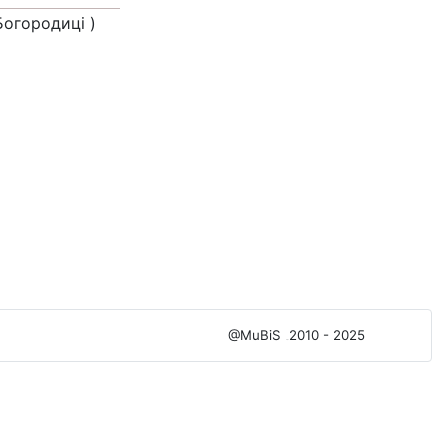
Богородицi )
@MuBiS
2010 - 2025
Ajka