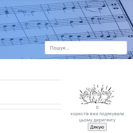
Пошук
Type 2 or more characters for results.
0
хористів вже подякували
цьому диригенту