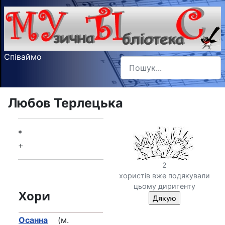
Співаймо
Пошук
Type 2 or more characters f
Любов Терлецька
*
+
2
хористів вже подякували
цьому диригенту
Хори
Осанна
(м.