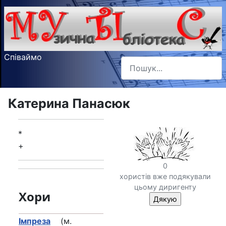
Співаймо
Пошук
Type 2 or more characters f
Катерина Панасюк
*
+
0
хористів вже подякували
цьому диригенту
Хори
Імпреза
(м.