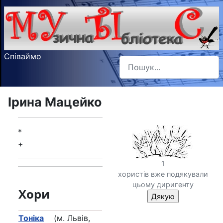
Співаймо
Пошук
Type 2 or more characters f
Ірина Мацейко
*
+
1
хористів вже подякували
цьому диригенту
Хори
Тонiка
(м. Львів,