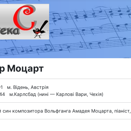
р Моцарт
91 м. Відень, Австрія
844 м.Карлсбад (нині — Карлові Вари, Чехія)
син композитора Вольфганга Амадея Моцарта, піаніст, 