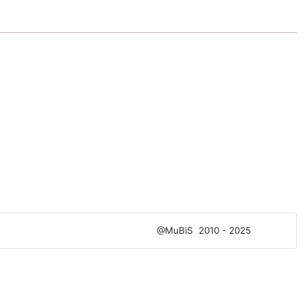
@MuBiS
2010 - 2025
Ajka