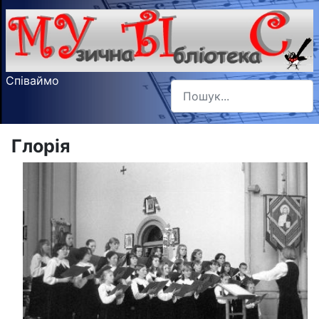
Співаймо
Пошук
Type 2 or more characters f
Глорія