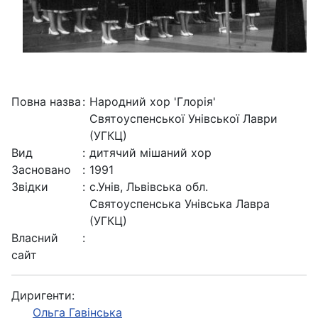
Повна назва
:
Народний хор 'Глорія'
Святоуспенської Унівської Лаври
(УГКЦ)
Вид
:
дитячий мішаний хор
Засновано
:
1991
Звідки
:
с.Унів, Львівська обл.
Святоуспенська Унівська Лавра
(УГКЦ)
Власний
:
сайт
Диригенти:
Ольга Гавінська