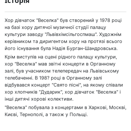
Історія
Хор дівчаток "Веселка" був створений у 1978 році
на базі хору дитячої музичної студії палацу
культури заводу "Львівхімсільгоспмаш". Художнім
керівником та диригентом хору на протязі всього
його існування була Надія Бурган-Шандровська.
Крім виступів на сцені рідного палацу культури,
хор "Веселка" мав звітні концерти в Органному
залі, був учасником телепередач на Львівському
телебаченні. В 198? році в Органному залі
відбувався концерт "Свято пісні", на якому співали
хор хлопчиків "Дударик", хор дівчаток "Веселка" і
інші дитячі хорові колективи.
"Веселка" побувала з концертами в Харкові, Москві,
Києві, Тернополі, а також у Польщі.