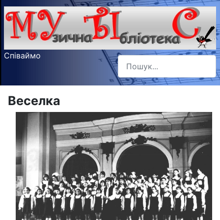
Співаймо
Пошук
Type 2 or more characters f
Веселка