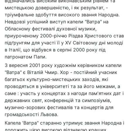
відзначались високим виконавським рівнем та
мистецькою довершеністю, і як результат, -
тріумфальне здобуття високого звання Народна.
Невдовзі успішний виступ капели "Ватра" на
Обласному фестивалі духовної музики,
приуроченому 2000-річчю Різдва Христового став
підґрунтям для участі її y XV Світовому дні молоді
в Італії, що відбувся в серпні 2000 року під
патронатом Папи.
3 вересня 2001 року художнім керівником капели
"Ватра" є Віталій Чмир. Хор - постійний учасник
багатьох культурно-мистецьких заходів, які
проводяться в університеті та за його межами, а
саме : участь у концертах з нагоди пам'ятних дат і
державних свят, конференцій та симпозіумів,
музично-зорових фестивалів та концертів для
громадськості Львова.
Капела 'Ватра" старанно утримує звання Народна і
дорожить цією високою відзнакою кращих