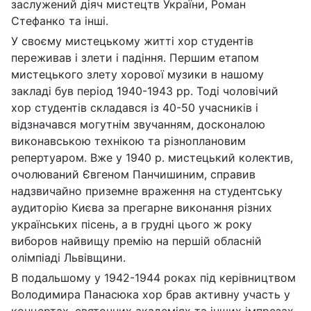
заслужений діяч мистецтв України, Роман
Стефанко та інші.
У своєму мистецькому житті хор студентів
переживав і злети і падіння. Першим етапом
мистецького злету хорової музики в нашому
закладі був період 1940-1943 рр. Тоді чоловічий
хор студентів складався із 40-50 учасників і
відзначався могутнім звучанням, досконалою
виконавською технікою та різноплановим
репертуаром. Вже у 1940 р. мистецький колектив,
очолюваний Євгеном Панчишиним, справив
надзвичайно приземне враження на студентську
аудиторію Києва за прегарне виконання різних
українських пісень, а в грудні цього ж року
виборов найвищу премію на першій обласній
олімпіаді Львівщини.
В подальшому у 1942-1944 роках під керівництвом
Володимира Панасюка хор брав активну участь у
концертах, святочних академіях та інших імпрезах,