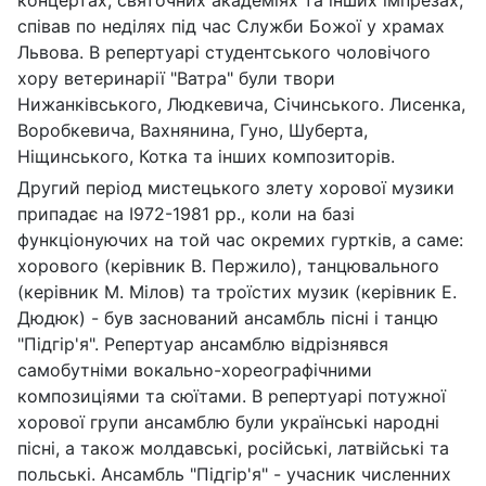
співав по неділях під час Служби Божої у храмах
Львова. В репертуарі студентського чоловічого
хору ветеринарії "Ватра" були твори
Нижанківського, Людкевича, Січинського. Лисенка,
Воробкевича, Вахнянина, Гуно, Шуберта,
Ніщинського, Котка та інших композиторів.
Другий період мистецького злету хорової музики
припадає на І972-1981 рр., коли на базі
функціонуючих на той час окремих гуртків, а саме:
хорового (керівник В. Пержило), танцювального
(керівник М. Мілов) та троїстих музик (керівник Е.
Дюдюк) - був заснований ансамбль пісні і танцю
"Підгір'я". Репертуар ансамблю відрізнявся
самобутніми вокально-хореографічними
композиціями та сюїтами. В репертуарі потужної
хорової групи ансамблю були українські народні
пісні, а також молдавські, російські, латвійські та
польські. Ансамбль "Підгір'я" - учасник численних