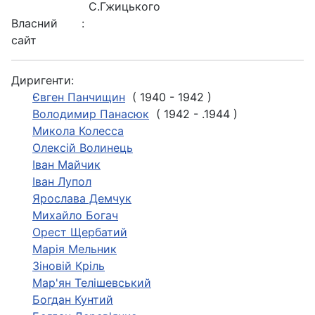
С.Гжицького
Власний
:
сайт
Диригенти:
Євген Панчищин
( 1940 - 1942 )
Володимир Панасюк
( 1942 - .1944 )
Микола Колесса
Олексій Волинець
Іван Майчик
Іван Лупол
Ярослава Демчук
Михайло Богач
Орест Щербатий
Марія Мельник
Зiновiй Крiль
Мар'ян Телішевський
Богдан Кунтий