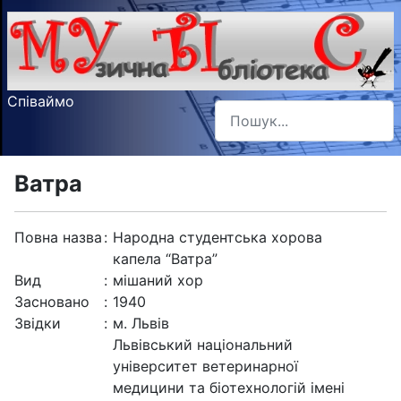
Співаймо
Пошук
Type 2 or more characters f
Ватра
Повна назва
:
Народна студентська хорова
капела “Ватра”
Вид
:
мішаний хор
Засновано
:
1940
Звідки
:
м. Львів
Львівський національний
університет ветеринарної
медицини та біотехнологій імені