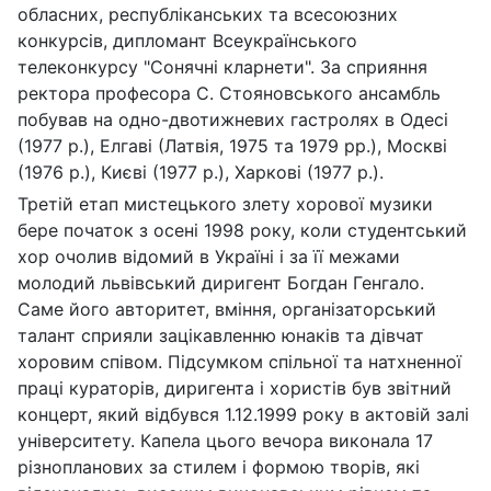
обласних, республіканських та всесоюзних
конкурсів, дипломант Всеукраїнського
телеконкурсу "Сонячні кларнети". За сприяння
ректора професора С. Стояновського ансамбль
побував на одно-двотижневих гастролях в Одесі
(1977 р.), Елгаві (Латвія, 1975 та 1979 рр.), Москві
(1976 р.), Києві (1977 р.), Харкові (1977 р.).
Третій етап мистецькоro злету хорової музики
бере початок з осені 1998 року, коли студентський
хор очолив відомий в Україні і за її межами
молодий львівський диригент Богдан Генгало.
Саме його авторитет, вміння, організаторський
талант сприяли зацікавленню юнаків та дівчат
хоровим співом. Підсумком спільної та натхненної
праці кураторів, диригента і хористів був звітний
концерт, який відбувся 1.12.1999 року в актовій залі
університету. Капела цього вечора виконала 17
різнопланових за стилем і формою творів, які