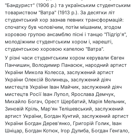
"Бандурист" (1906 р.) та українським студентським
товариством "Ватра" (1913 р.). За десятки літ
студентський хор зазнав певних трансформацій:
спочатку був чоловічим, потім мішаним, згодом
хоровою групою ансамблю пісні і танцю "Підгір'я",
молодіжним студентським хором і, нарешті,
студентською хоровою капелою "Ватра".
У різні часи студентським хором керували Євген
Панчишин, Володимир Панасюк, народний артист
України Микола Колесса, заслужений артист
України Олексій Волинець, заслужений діяч
мистецтв України Іван Майчик, заслужений діяч
мистецтв Росії Іван Лупол, Ярослава Демчук,
Михайло Богач, Орест Щербатий, Марія Мельник,
Зиновій Кріль, Мар'ян Телішевський, заслужений
артист України, Богдан Кунтий, заслужений артист
України Богдан Дерев'янко, Григорій Голик, Іван
Шніцар, Богдан Котюк, Irop Дулиба, Богдан Генгало,