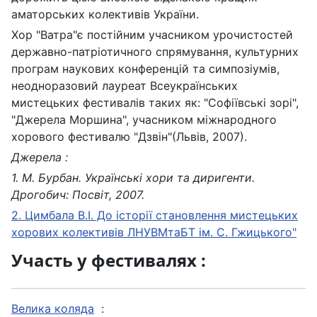
аматорських колективів України.
Хор "Ватра"є постійним учасником урочистостей
державно-патріотичного спрямування, культурних
програм наукових конференцій та симпозіумів,
неодноразовий лауреат Всеукраїнських
мистецьких фестивалів таких як: "Софіївські зорі",
"Джерела Моршина", учасником міжнародного
хорового фестивалю "Дзвін"(Львів, 2007).
Джерела :
1. М. Бурбан. Українські хори та диригенти.
Дрогобич: Посвіт, 2007.
2. Цимбала В.І. До історії становлення мистецьких
хорових колективів ЛНУВМтаБТ ім. С. Гжицького"
Участь у фестивалях :
Велика коляда
: