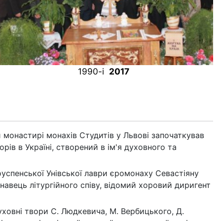
1990-i
2017
 монастирі монахів Студитів у Львові започаткував
рів в Україні, створений в ім'я духовного та
оуспенської Унівської лаври єромонаху Севастіяну
навець літургійного співу, відомий хоровий диригент
духовні твори С. Людкевича, М. Вербицького, Д.