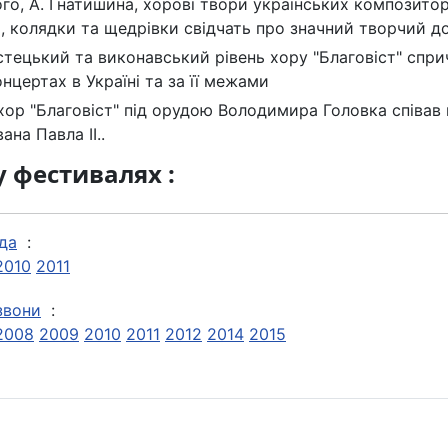
о, А. Гнатишина, хорові твори українських композиторів
ні, колядки та щедрівки свідчать про значний творчий д
тецький та виконавський рівень хору "Благовіст" сприч
концертах в Україні та за її межами
 хор "Благовіст" під орудою Володимира Головка співав 
ана Павла ІІ..
у фестивалях :
да
:
2010
2011
звони
:
2008
2009
2010
2011
2012
2014
2015