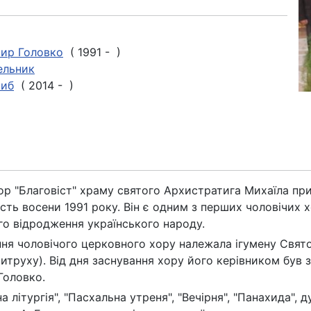
ир Головко
( 1991 - )
ельник
риб
( 2014 - )
ор "Благовіст" храму святого Архистратига Михаїла при
сть восени 1991 року. Він є одним з перших чоловічих хо
го відродження українського народу.
ння чоловічого церковного хору належала ігумену Свят
итруху). Від дня заснування хору його керівником був з
Головко.
 літургія", "Пасхальна утреня", "Вечірня", "Панахида", 