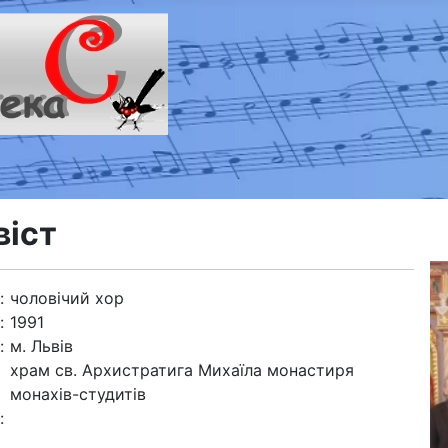
віст
:
чоловічий хор
:
1991
:
м. Львів
храм св. Архистратига Михаїла монастиря
монахів-студитів
: