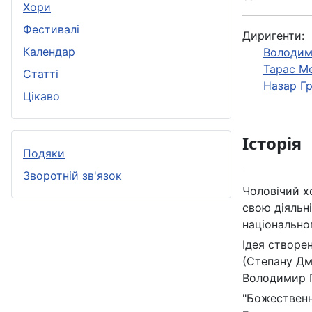
Хори
Фестивалі
Диригенти:
Календар
Володим
Тарас М
Статті
Назар Г
Цікаво
Історія
Подяки
Зворотній зв'язок
Чоловічий х
свою діяльні
національно
Ідея створе
(Степану Дм
Володимир 
"Божественна