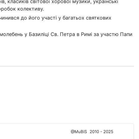
, класиків світової хорової музики, українські
оробок колективу.
инився до його участі у багатьох святкових
молебень у Базиліці Св. Петра в Римі за участю Папи
@MuBiS
2010 - 2025
Ajka