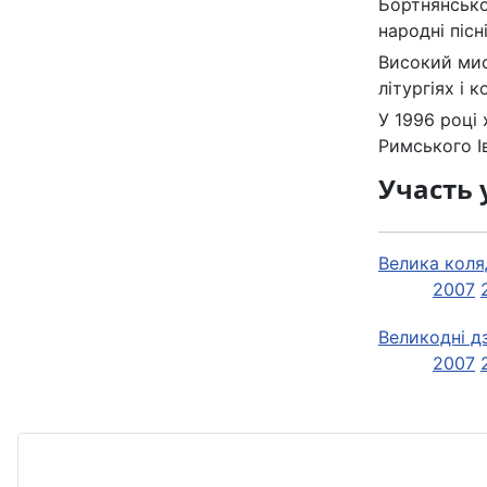
Бортнянськог
народні піс
Високий мис
літургіях і 
У 1996 році
Римського Ів
Участь 
Велика коля
2007
Великодні д
2007