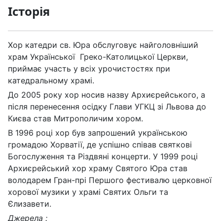
Історія
Хор катедри св. Юра обслуговує найголовніший
храм Української Греко-Католицької Церкви,
приймає участь у всіх урочистостях при
катедральному храмі.
До 2005 року хор носив назву Архиєрейського, а
після перенесення осідку Глави УГКЦ зі Львова до
Києва став Митрополичим хором.
В 1996 році хор був запрошений українською
громадою Хорватії, де успішно співав святкові
Богослуження та Різдвяні концерти. У 1999 році
Архиєрейський хор храму Святого Юра став
володарем Гран-прі Першого фестивалю церковної
хорової музики у храмі Святих Ольги та
Єлизавети.
Джерела :