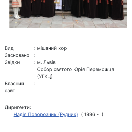
Вид
:
мішаний хор
Засновано
:
Звідки
:
м. Львів
Собор святого Юрія Переможця
(УГКЦ)
Власний
:
сайт
Диригенти:
Надія Поворозник (Рудник)
( 1996 - )