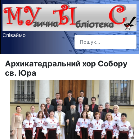
Співаймо
Пошук
Type 2 or more characters f
Архикатедральний хор Собору
св. Юра