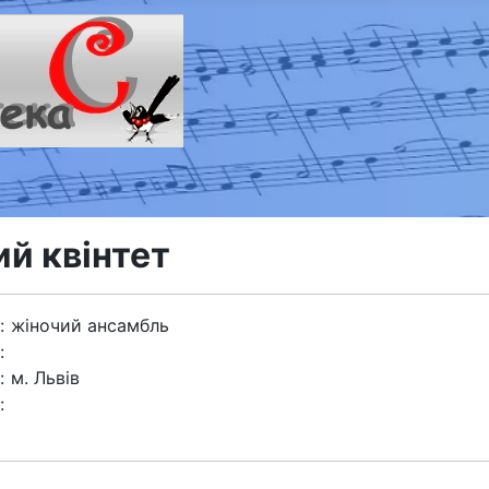
ий квінтет
:
жіночий ансамбль
:
:
м. Львів
: