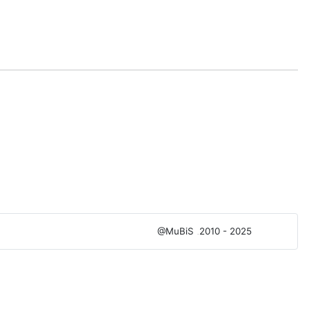
@MuBiS
2010 - 2025
Ajka