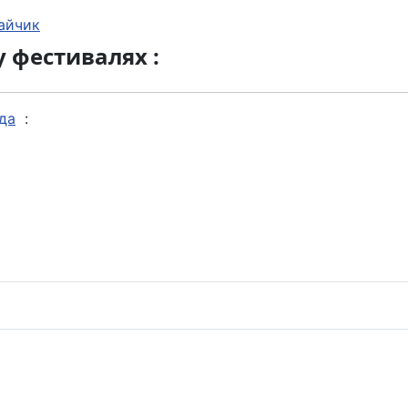
айчик
у фестивалях :
да
: