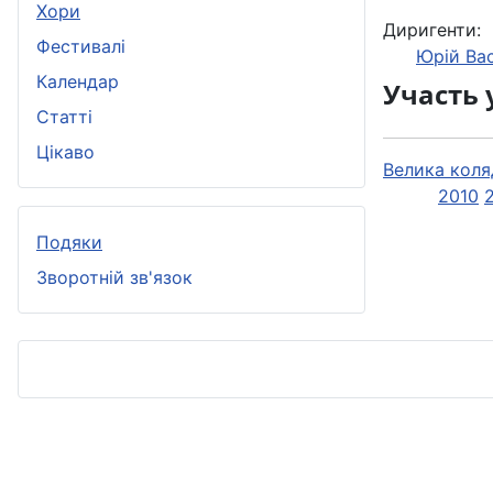
Хори
Диригенти:
Фестивалі
Юрій Ва
Календар
Участь 
Статті
Цікаво
Велика коля
2010
Подяки
Зворотній зв'язок