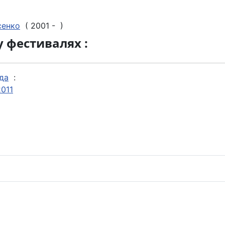
сенко
( 2001 - )
у фестивалях :
да
:
2011