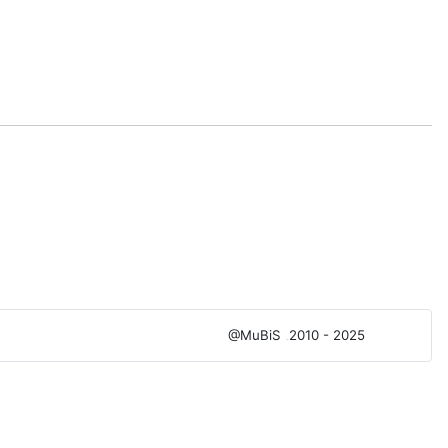
@MuBiS
2010 - 2025
Ajka