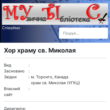
Співаймо
Пошук
Type 2 or more characters f
Хор храму св. Миколая
Вид
:
Засновано
:
Звідки
:
м. Торонто, Канада
храм св. Миколая (УГКЦ)
Власний
:
сайт
Диригенти: