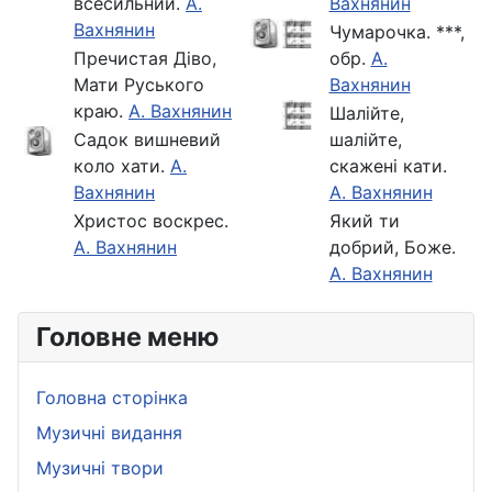
всесильний.
А.
Вахнянин
Вахнянин
Чумарочка. ***,
Пречистая Діво,
обр.
А.
Мати Руського
Вахнянин
краю.
А. Вахнянин
Шалійте,
Садок вишневий
шалійте,
коло хати.
А.
скажені кати.
Вахнянин
А. Вахнянин
Христос воскрес.
Який ти
А. Вахнянин
добрий, Боже.
А. Вахнянин
Головне меню
Головна сторінка
Музичні видання
Музичні твори