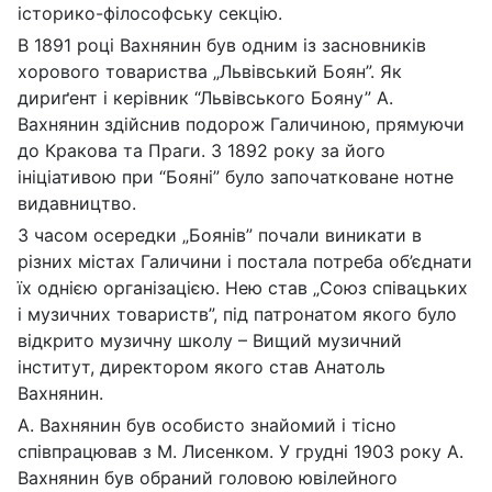
історико-філософську секцію.
В 1891 році Вахнянин був одним із засновників
хорового товариства „Львівський Боян”. Як
дириґент і керівник “Львівського Бояну” А.
Вахнянин здійснив подорож Галичиною, прямуючи
до Кракова та Праги. З 1892 року за його
ініціативою при “Бояні” було започатковане нотне
видавництво.
З часом осередки „Боянів” почали виникати в
різних містах Галичини і постала потреба об’єднати
їх однією організацією. Нею став „Союз співацьких
і музичних товариств”, під патронатом якого було
відкрито музичну школу – Вищий музичний
інститут, директором якого став Анатоль
Вахнянин.
А. Вахнянин був особисто знайомий і тісно
співпрацював з М. Лисенком. У грудні 1903 року А.
Вахнянин був обраний головою ювілейного