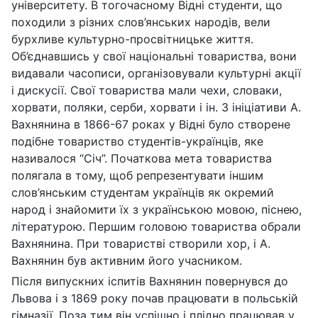
університету. В тогочасному Відні студенти, що
походили з різних слов’янських народів, вели
бурхливе культурно-просвітницьке життя.
Об’єднавшись у свої національні товариства, вони
видавали часописи, організовували культурні акції
і дискусії. Свої товариства мали чехи, словаки,
хорвати, поляки, серби, хорвати і ін. З ініціативи А.
Вахнянина в 1866-67 роках у Відні було створене
подібне товариство студентів-українців, яке
називалося “Січ”. Початкова мета товариства
полягала в тому, щоб репрезентувати іншим
слов’янським студентам українців як окремий
народ і знайомити їх з українською мовою, піснею,
літературою. Першим головою товариства обрали
Вахнянина. При товаристві створили хор, і А.
Вахнянин був активним його учасником.
Після випускних іспитів Вахнянин повернувся до
Львова і з 1869 року почав працювати в польській
гімназії. Поза тим він успішно і плідно працював у