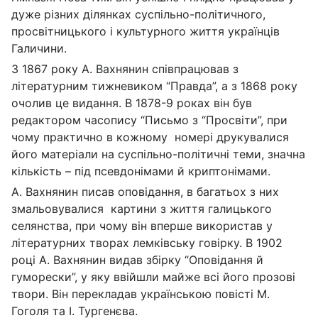
дуже різних ділянках суспільно-політичного,
просвітницького і культурного життя українців
Галичини.
З 1867 року А. Вахнянин співпрацював з
літературним тижневиком “Правда”, а з 1868 року
очолив це видання. В 1878-9 роках він був
редактором часопису “Письмо з “Просвіти”, при
чому практично в кожному номері друкувалися
його матеріали на суспільно-політичні теми, значна
кількість – під псевдонімами й криптонімами.
А. Вахнянин писав оповідання, в багатьох з них
змальовувалися картини з життя галицького
селянства, при чому він вперше використав у
літературних творах лемківську говірку. В 1902
році А. Вахнянин видав збірку “Оповідання й
гуморески”, у яку ввійшли майже всі його прозові
твори. Він перекладав українською повісті М.
Гоголя та І. Тургенєва.