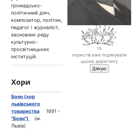
громадсько-
політичний діяч,
композитор, політик,
педагог і журналіст,
засновник ряду
культурно-
15
просвітницьких
хористів вже подякували
інституцій.
цьому диригенту
Хори
Боян (хор
львівського
товариства
1891 -
"Боян")
(м.
Львів)