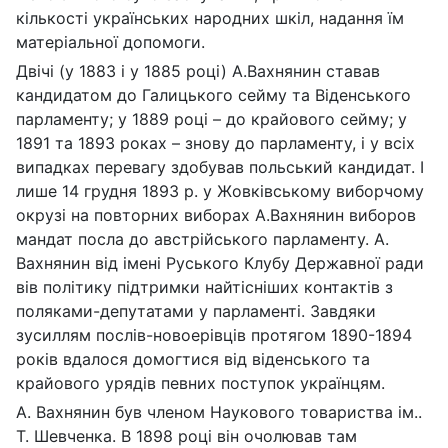
кількості українських народних шкіл, надання їм
матеріальної допомоги.
Двічі (у 1883 і у 1885 році) А.Вахнянин ставав
кандидатом до Галицького сейму та Віденського
парламенту; у 1889 році – до крайового сейму; у
1891 та 1893 роках – знову до парламенту, і у всіх
випадках перевагу здобував польський кандидат. І
лише 14 грудня 1893 р. у Жовківському виборчому
окрузі на повторних виборах А.Вахнянин виборов
мандат посла до австрійського парламенту. А.
Вахнянин від імені Руського Клубу Державної ради
вів політику підтримки найтісніших контактів з
поляками-депутатами у парламенті. Завдяки
зусиллям послів-новоерівців протягом 1890-1894
років вдалося домогтися від віденського та
крайового урядів певних поступок українцям.
А. Вахнянин був членом Наукового товариства ім..
Т. Шевченка. В 1898 році він очолював там