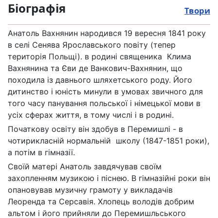
Біографія
Твори
Анатоль Вахнянин народився 19 вересня 1841 року
в селі Сенява Ярославського повіту (тепер
територія Польщі). в родині священика Клима
Вахнянина та Єви де Ванкович-Вахнянин, що
походила із давнього шляхетського роду. Його
дитинство і юність минули в умовах звичного для
того часу панування польської і німецької мови в
усіх сферах життя, в тому числі і в родині.
Початкову освіту він здобув в Перемишлі - в
чотирикласній нормальній школу (1847-1851 роки),
а потім в гімназії.
Своїй матері Анатоль завдячував своїм
захопленням музикою і піснею. В гімназійні роки він
опановував музичну грамоту у викладачів
Леоренда та Серсавія. Хлопець володів добрим
альтом і його прийняли до Перемишльського