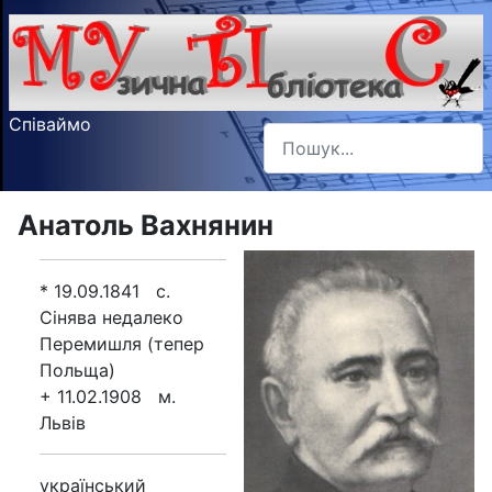
Співаймо
Пошук
Type 2 or more characters f
Анатоль Вахнянин
* 19.09.1841 с.
Сінява недалеко
Перемишля (тепер
Польща)
+ 11.02.1908 м.
Львів
український