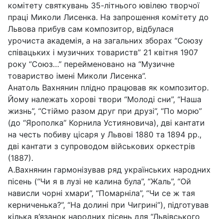
комітету святкувань 35-літнього ювілею творчої
праці Миколи Лисенка. На запрошення комітету до
Львова прибув сам композитор, відбулася
урочиста академія, а на загальних зборах “Союзу
співацьких і музичних товариств” 21 квітня 1907
року “Союз…” перейменовано на “Музичне
товариство імені Миколи Лисенка”.
Анатоль Вахнянин плідно працював як композитор.
Йому належать хорові твори “Молоді сни”, “Наша
жизнь”, “Стіймо разом друг при друзі”, “По морю”
(до “Ярополка” Корнила Устияновича), дві кантати
на честь побиву цісаря у Львові 1880 та 1894 рр.,
дві кантати з супроводом військових оркестрів
(1887).
А.Вахнянин гармонізував ряд українських народних
пісень (“Чи я в лузі не калина була”, “Жаль”, “Ой
нависли чорні хмари”, “Помарніла”, “Чи се ж тая
керниченька?”, “На долині при Чигрині”), підготував
кілька в’язанок народних пісень для “Львівського