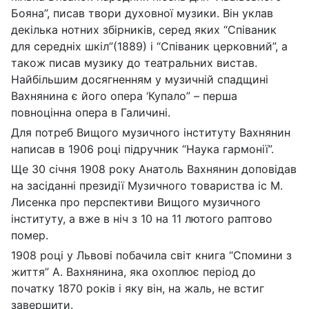
Бояна”, писав твори духовної музики. Він уклав
декілька нотних збірників, серед яких “Співаник
для середніх шкіл”(1889) і “Співаник церковний”, а
також писав музику до театральних вистав.
Найбільшим досягненням у музичній спадщині
Вахнянина є його опера ‘Купало” – перша
повноцінна опера в Галичині.
Для потреб Вищого музичного інституту Вахнянин
написав в 1906 році підручник “Наука гармонії”.
Ще 30 січня 1908 року Анатоль Вахнянин доповідав
на засіданні президії Музичного товариства іс М.
Лисенка про перспективи Вищого музичного
інституту, а вже в ніч з 10 на 11 лютого раптово
помер.
1908 році у Львові побачила світ книга “Cпомини з
життя” А. Вахнянина, яка охоплює період до
початку 1870 років і яку він, на жаль, не встиг
завершити.