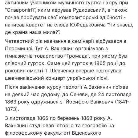
активним учасником музичного гуртка і хору при
“Ставропігії”, яким керував Рудковський, а також
почав пробувати свої композиторські здібності -
написав квартет на слова Ю.Федьковича “Чи знаєш,
де країна наша мила?”.
Четвертний рік навчання в семінарії відбувався в
Перемишлі. Тут А. Вахнянин організував з
гімназистів товариство “Громада”, при якому був
співочий гурток. Саме цей гурток в 1865 році до
роковин смерті Т. Шевченка вперше підготував
шевченківський концерт української пісні.
Після закінчення курсу теології А.Вахнянин поїхав
на деякий час додому, до Сеняви, де 24 листопада
1863 року одружився з Йосифою Ванкович (1841-
1873).
З листопада 1865 по березень 1868 року А.
Вахнянин студіював історію та географію на
філософському факультеті Віденського