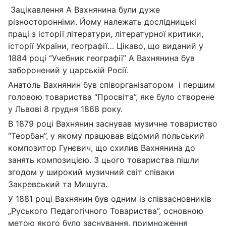
Зацікавлення А Вахнянина були дуже
різносторонніми. Йому належать дослідницькі
праці з історії літератури, літературної критики,
історії України, географії… Цікаво, що виданий у
1884 році “Учебник географії” А Вахнянина був
заборонений у царській Росії.
Анатоль Вахнянин був cпіворганізатором і першим
головою товариства “Просвіта”, яке було створене
у Львові 8 грудня 1868 року.
В 1879 році Вахнянин заснував музичне товариство
“Теорбан”, у якому працював відомий польський
композитор Гунєвич, що схилив Вахнянина до
занять композицією. З цього товариства пішли
згодом у широкий музичний світ співаки
Закревський та Мишуга.
У 1881 році Вахнянин був одним із співзасновників
„Руського Педагогічного Товариства”, основною
метою якого було заснування, примноження