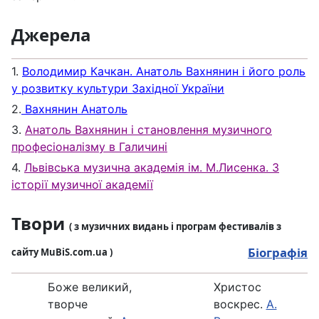
Джерела
1.
Володимир Качкан. Анатоль Вахнянин і його роль
у розвитку культури Західної України
2.
Вахнянин Анатоль
3.
Анатоль Вахнянин і становлення музичного
професіоналізму в Галичині
4.
Львівська музична академія ім. М.Лисенка. З
історії музичної академії
Твори
( з музичних видань і програм фестивалів з
Біографія
сайту MuBiS.com.ua )
Боже великий,
Христос
творче
воскрес.
А.