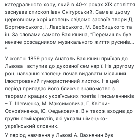
катедрального хору, який в 40-х роках ХІХ століття
заснував єпископ Іван Снігурський. Саме в цьому
церковному хорі хлопець свідомо засвоїв твори Д,
Бортнянського, І. Лаврівського, М. Вербицького та
ін. За словами самого Вахнянина, “Перемишль був
неначе розсадником музикального життя русинів…
”
У жовтні 1859 року Анатоль Вахнянин приїхав до
Львова і вступив до духовної семінарії. На другому
році навчання хлопець почав видавати місячний
ілюстрований гумористичний листок. На цей
період припадає його ближче знайомство з
творами кращих українських поетів і письменників
– Т. Шевченка, М. Максимовича, Г. Квітки-
Основ’яненка, Ю. Федьковича. Він також входив до
групи семінаристів, які уклали німецько-
український словник.
У період навчання у Львові А. Вахнянин був