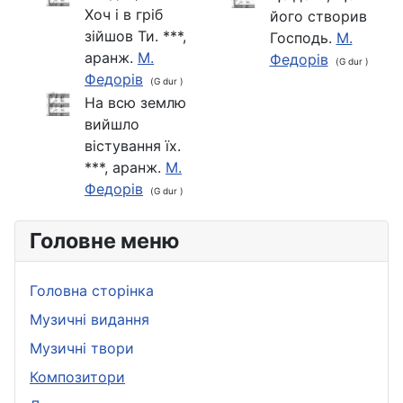
Хоч і в гріб
його створив
зійшов Ти. ***,
Господь.
М.
аранж.
М.
Федорів
(G dur )
Федорів
(G dur )
На всю землю
вийшло
вістування їх.
***, аранж.
М.
Федорів
(G dur )
Головне меню
Головна сторінка
Музичні видання
Музичні твори
Композитори