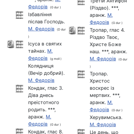
Третій Антифон
Федорів
(Різдво). ***,
(G dur )
Ізбавління
аранж.
М.
післав Господь.
Федорів
(G dur )
М. Федорів
Тропар, глас 4.
(D dur
Різдво Твоє,
)
Ісуса в святих
Христе Боже
тайнах.
М.
наш. ***, аранж.
Федорів
М. Федорів
(g moll )
(G dur
Колядниця
)
(Вечiр добрий).
Тропар.
М. Федорів
Христос
Кондак, глас 3.
воскрес із
Діва днесь
мертвих. ***,
преістотного
аранж.
М.
родить. ***,
Федорів
(G dur )
аранж.
М.
Херувимська.
Федорів
М. Федорів
(G dur )
Кондак, глас 8.
Це день, що