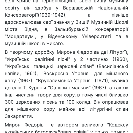
селі Криве на Тернопільщині. Свою вищу музичну
освіту він здобув у Варшавській Національній
Консерваторії(1939-1942), а пізніше
вдосконалював свої знання у Вищій Музичній Школі
міста Відня, в Зальцбурзькій консерваторії
"Моцартеум", у Віденському Університеті та в
музичній школі в Чикаго.
В творчому доробку Мирона Федоріва дві Літургїї,
"Українські релігійні пісні" у 2 частинах (1960),
"Українські галицькі церковні співи" (Василіанські
напіви, 1961), "Воскресна Утреня" для мішаного
хору (1967), "Єрусалимська Утреня" (1971), музика
до слів Т. Курпіти "Сальви і мальви" (1967). а також
інші численні твори для хору, в тому числі близько
300 церковних пісень та 100 коляд. Він опрацював
для мішаного хору майже всі літургічні співи
Закарпаття.
Мирон Федорів є автором великого "Кодексу
українських богослужбових співів" у трьох томах :