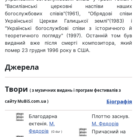
"Василіанські церковні наспіви наших
богослужбових співів"(1961), "Обрядові співи
Української Церкви Галицької землі"(1983) і
"Українські богослужбові співи з історичного й
теоретичного погляду" (1997). Останній том був
виданий вже після смерті композитора, який
помер 23 грудня 1996 року в США.
Джерела
Твори
( з музичних видань і програм фестивалів з
Біографія
сайту MuBiS.com.ua )
Благодарна
Плоттю заснув.
ектенія.
М.
М. Федорів
Федорів
Причасний на
(G dur )