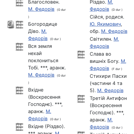
Благословен.
Різдво.
М.
М. Федорів
Федорів
(G dur
(D dur )
Сiйся, родися.
)
Богородице
Ю. Якимович
,
Діво.
М.
обр.
М. Федорів
Федорів
Світилен.
М.
(D dur )
Вся земля
Федорів
нехай
Слава во
поклониться
вишніх Богу.
М.
Тобі. ***, аранж.
Федорів
(F dur )
М. Федорів
Стихири Пасхи
(G dur
(частини 4 та
)
Вхідне
5).
М. Федорів
(Воскресення
Третій Антифон
Господнє). ***,
(Воскресення
аранж.
М.
Господнє). ***,
Федорів
аранж.
М.
(G dur )
Вхідне (Різдво).
Федорів
(G dur )
***, аранж.
М.