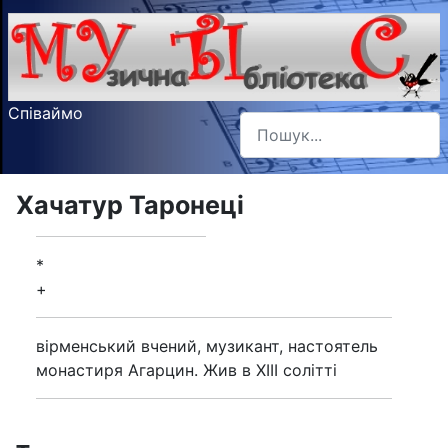
Співаймо
Пошук
Type 2 or more characters f
Хачатур Таронеці
*
+
вірменський вчений, музикант, настоятель
монастиря Агарцин. Жив в ХІІІ солітті