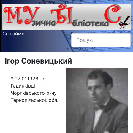
Співаймо
Пошук
Type 2 or more characters f
Ігор Соневицький
* 02.01.1926 с.
Гадинківці
Чортківського р-ну
Тернопільської. обл.
+