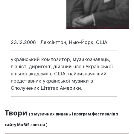
23.12.2006 Лексінґтон, Нью-Йорк, США
український композитор, музикознавець,
піаніст, диригент, дійсний член Української
вільної академії в США, найвизначніший
представник української музики в
Сполучених Штатах Америки.
Твори
( з музичних видань і програм фестивалів з
сайту MuBiS.com.ua )