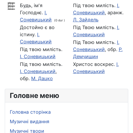
Будь, ім'я
Під твою милість.
І.
Господнє.
І.
Соневицький
, аранж.
Соневицький
Л. Зайдель
(G dur )
Достойно є во
Під Твою милість.
І.
істину.
І.
Соневицький
Соневицький
Під Твою милість.
І.
Під твою милість.
Соневицький
, обр.
Р.
І. Соневицький
Демчишин
Під твою милість.
Христос воскрес.
І.
І. Соневицький
,
Соневицький
обр.
М. Дацко
Головне меню
Головна сторінка
Музичні видання
Музичні твори