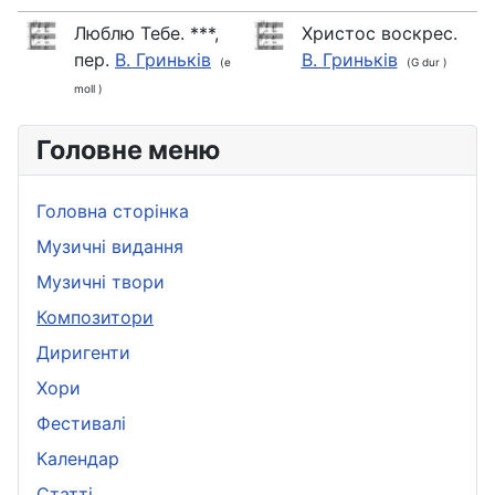
Люблю Тебе. ***,
Христос воскрес.
пер.
В. Гриньків
В. Гриньків
(e
(G dur )
moll )
Головне меню
Головна сторінка
Музичні видання
Музичні твори
Композитори
Диригенти
Хори
Фестивалі
Календар
Статті