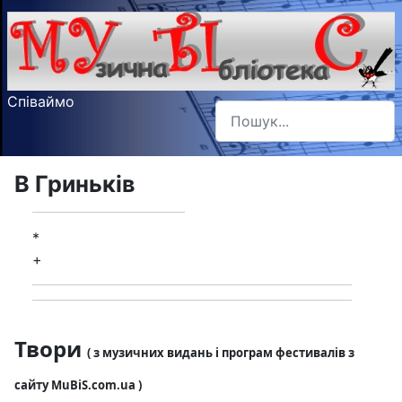
Співаймо
Пошук
Type 2 or more characters f
В Гриньків
*
+
Твори
( з музичних видань і програм фестивалів з
сайту MuBiS.com.ua )