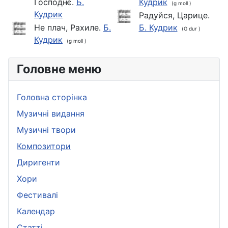
Господнє.
Б.
Кудрик
(g moll )
Кудрик
Радуйся, Царице.
Не плач, Рахиле.
Б.
Б. Кудрик
(G dur )
Кудрик
(g moll )
Головне меню
Головна сторінка
Музичні видання
Музичні твори
Композитори
Диригенти
Хори
Фестивалі
Календар
Статті