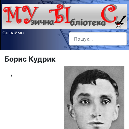
Співаймо
Пошук
Type 2 or more characters f
Борис Кудрик
*