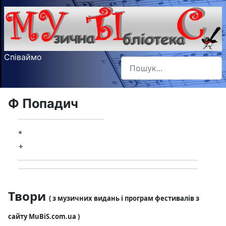
Співаймо
Пошук
Type 2 or more characters f
Ф Попадич
*
+
Твори
( з музичних видань і програм фестивалів з
сайту MuBiS.com.ua )