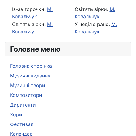
Із-за горочки.
М.
Свiтять зiрки.
М.
Ковальчук
Ковальчук
Свiтять зiрки.
М.
У недiлю рано.
М.
Ковальчук
Ковальчук
Головне меню
Головна сторінка
Музичні видання
Музичні твори
Композитори
Диригенти
Хори
Фестивалі
Календар