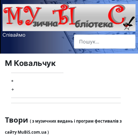
Співаймо
Пошук
Type 2 or more characters f
М Ковальчук
*
+
Твори
( з музичних видань і програм фестивалів з
сайту MuBiS.com.ua )