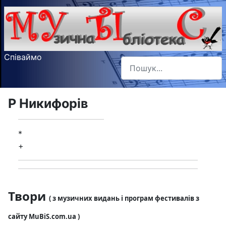
Співаймо
Пошук
Type 2 or more characters f
Р Никифорів
*
+
Твори
( з музичних видань і програм фестивалів з
сайту MuBiS.com.ua )