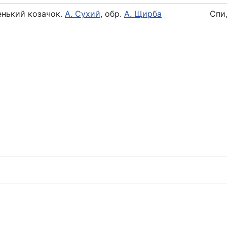
енький козачок.
А. Сухий
, обр.
А. Щирба
Спи