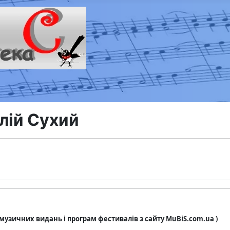
лій Сухий
з музичних видань і програм фестивалів з сайту MuBiS.com.ua )