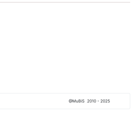
@MuBiS
2010 - 2025
Ajka