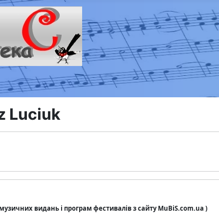
z Luciuk
з музичних видань і програм фестивалів з сайту MuBiS.com.ua )