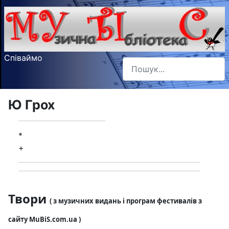
Співаймо
Пошук
Type 2 or more characters f
Ю Грох
*
+
Твори
( з музичних видань і програм фестивалів з
сайту MuBiS.com.ua )