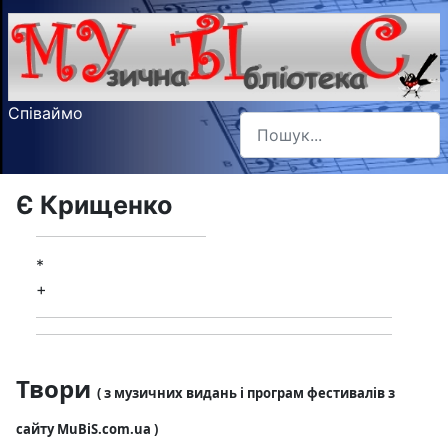
Співаймо
Пошук
Type 2 or more characters f
Є Крищенко
*
+
Твори
( з музичних видань і програм фестивалів з
сайту MuBiS.com.ua )