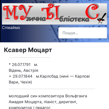
Співаймо
Пошук
Type 2 or more characters f
Ксавер Моцарт
* 26.07.1791 м.
Відень, Австрія
+ 29.07.1844 м.Карлсбад (нині — Карлові
Вари, Чехія)
молодший син композитора Вольфганга
Амадея Моцарта, піаніст, диригент,
композитор і педагог.