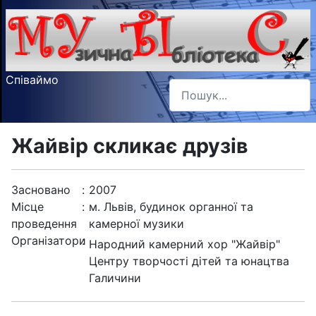
Співаймо
Пошук
Type 2 or more characters f
Жайвір скликає друзів
Засновано
:
2007
Місце
:
м. Львів, будинок органної та
проведення
камерної музики
Організатори
:
Народний камерний хор "Жайвір"
Центру творчості дітей та юнацтва
Галичини