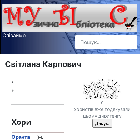
Співаймо
Пошук
Type 2 or more characters f
Світлана Карпович
*
+
0
хористів вже подякували
цьому диригенту
Хори
Оранта
(м.