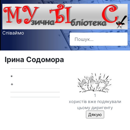
Співаймо
Пошук
Type 2 or more characters f
Ірина Содомора
*
+
1
хористів вже подякували
цьому диригенту