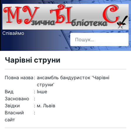
Співаймо
Пошук
Type 2 or more characters f
Чарівні струни
Повна назва
:
ансамбль бандуристок 'Чарівні
струни'
Вид
:
Інше
Засновано
:
Звідки
:
м. Львів
Власний
:
сайт