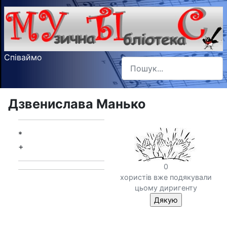
Співаймо
Пошук
Type 2 or more characters f
Дзвенислава Манько
*
+
0
хористів вже подякували
цьому диригенту