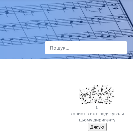
Пошук
Type 2 or more characters for results.
0
хористів вже подякували
цьому диригенту