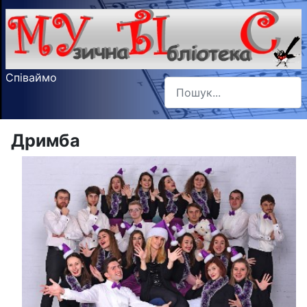
Співаймо
Пошук
Type 2 or more characters f
Дримба