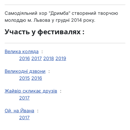
Cамодiяльний хор "Дримба" створений творчою
молоддю м. Львова у груднi 2014 року.
Участь у фестивалях :
Велика коляда
:
2016
2017
2018
2019
Великодні дзвони
:
2015
2016
Жайвір скликає друзів
:
2017
Ой, на Йвана
:
2017