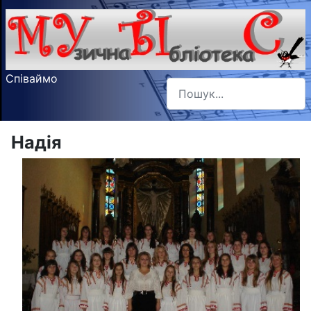
Співаймо
Пошук
Type 2 or more characters f
Надія