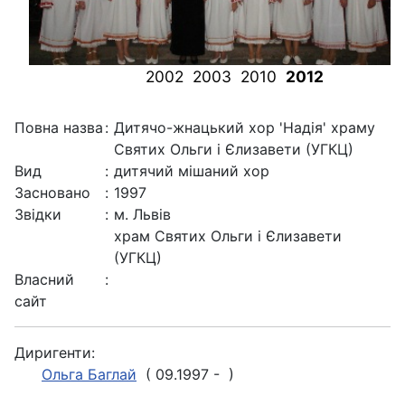
2002
2003
2010
2012
Повна назва
:
Дитячо-жнацький хор 'Надія' храму
Святих Ольги і Єлизавети (УГКЦ)
Вид
:
дитячий мішаний хор
Засновано
:
1997
Звідки
:
м. Львів
храм Святих Ольги і Єлизавети
(УГКЦ)
Власний
:
сайт
Диригенти:
Ольга Баглай
( 09.1997 - )