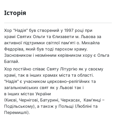
Історія
Хор "Надія" був створений у 1997 році при
храмі Святих Ольги та Єлизавети м. Львова за
активної підтримки світлої пам'яті о. Михайла
Федоріва, який був тоді парохом храму.
Засновником і незмінним керівником хору є Ольга
Баглай.
Хор постійно співає Святу Літургію як у своєму
храмі, так в інших храмах міста та області.
"Надія" є учасником церковно–релігійних та
загальноміських свят як у Львові так і
в інших містах України
(Києві, Чернігові, Батурині, Черкасах, Кам'янці –
Подільському), а також у Польщі (Любліні та
Перемишлі).