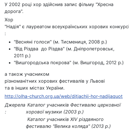
У 2002 році хор здійснив запис фільму "Хресна
дорога".
Хор
"Надія" є лауреатом всеукраїнських хорових конкурс
:
"Весняні голоси" (м. Тисмениця, 2008 р.)
"Від Різдва до Різдва" (м. Дніпропетровськ,
2011 р.)
"Вишгородська покрова" (м. Вишгород, 2012 р.)
а також учасником
різноманітних хорових фестивалів у Львові
та в інших містах України.
http://olha-church.org.ua/web/ditjachij-hor-nadijaquot
Джерела
Каталог учасників Фестивалю церковної
:
хорової музики (2003 р.)
Каталог учасників XIV різдвяного
фестивалю "Велика коляда" (2013 р.)