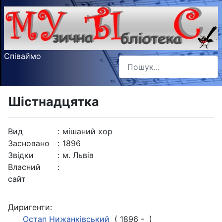
Співаймо
Пошук
Type 2 or more characters f
Шістнадцятка
Вид
:
мішаний хор
Засновано
:
1896
Звідки
:
м. Львів
Власний
:
сайт
Диригенти:
Остап Нижанківський
( 1896 - )