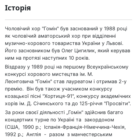
Історія
Чоловічий хор "Гомін" був заснований у 1988 році
як чоловічий аматорський хор при відділенні
музично-хорового товариства України у Львові.
Його засновником був Олег Цигилик, який керував
ним на протязі наступних 10 років.
Віздразу у 1989 році на першому Всеукраїнському
конкурсі хорового мистецтва ім. М.
Леонтовича "Гомін" став лауреатом і отримав 2-у
премію. Він був також учасником конкурсу
козацької пісні "Хортиця-91", конкурсу академічних
хорів ім. Д. Січинського та до 125-річчя "Просвіти".
За роки своєї діяльності „Гомін" здійснив багато
концертних турне по Україні та закордоном
(США, 1990 р.; Іспанія-Франція-Німеччина-Чехія,
1992 р.; Англія - разом з манчестерським