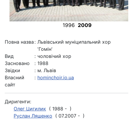
1996
2009
Повна назва
:
Львівський муніципальний хор
'Гомін'
Вид
:
чоловічий хор
Засновано
:
1988
Звідки
:
м. Львів
Власний
:
hominchoir.io.ua
сайт
Диригенти:
Олег Цигилик
( 1988 - )
Руслан Ляшенко
( 07.2007 - )