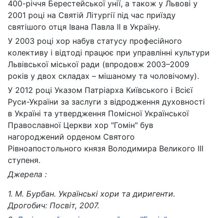
400-річчя Берестейської унії, а також у Львові у
2001 році на Святій Літургії під час приїзду
святішого отця Івана Павла ІІ в Україну.
У 2003 році хор набув статусу професійного
колективу і відтоді працює при управлінні культури
Львівської міської ради (впродовж 2003–2009
років у двох складах – мішаному та чоловічому).
У 2012 році Указом Патріарха Київського і Всієї
Руси-України за заслуги з відродження духовності
в Україні та утвердження Помісної Української
Православної Церкви хор "Гомін" був
нагороджений орденом Святого
Рівноапостольного князя Володимира Великого ІІІ
ступеня.
Джерела :
1. М. Бурбан. Українські хори та диригенти.
Дрогобич: Посвіт, 2007.