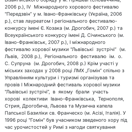
2006 р.), ІV Міжнародного хорового фестивалю
"Передзвін” у м. Івано-Франківську (Україна, 2006
р.), став лауреатом І регіонального фестивалю-
конкурсу імені Є. Козака (м. Дрогобич, 2007 р.) та
Всеукраїнського конкурсу імені Д. Січинського (м.
Івано-Франківськ, 2007 р.), І міжнародного
фестивалю хорової музики "Львівські зустрічі” (м.
Львів, 2008 р.), Регіонального фестивалю ім. о.
С. Супруна (м. Дрогобич, 2008 р.) Крім участі у
міських заходах у 2008 році ЛМХ „Гомін” спільно з
Управлінням культури і туризмі організував та
провів І Міжнародний фестиваль хорової музики
"Львівські зустрічі”, в якому брали участь
хорові колективи Івано-Франківська, Тернополя,
Стрия, Дрогобича, Львова та Музична капела
Папської Базиліки св. Франческо (м. Асізі, Італія). У
1996 році "Гомін" був учасником зведеного хору під
час урочистостей у Римі з нагоди святкування