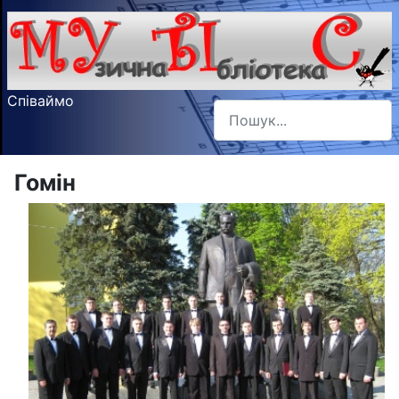
Співаймо
Пошук
Type 2 or more characters f
Гомін