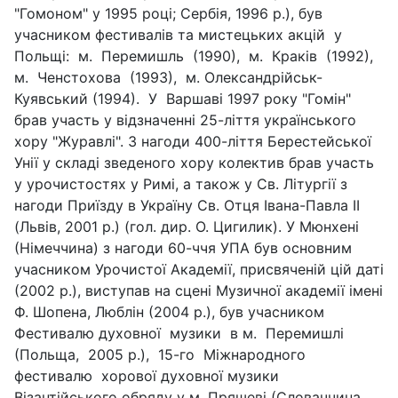
"Гомоном" у 1995 році; Сербія, 1996 р.), був
учасником фестивалів та мистецьких акцій у
Польщі: м. Перемишль (1990), м. Краків (1992),
м. Ченстохова (1993), м. Олександрійськ-
Куявський (1994). У Варшаві 1997 року "Гомін"
брав участь у відзначенні 25-ліття українського
хору "Журавлі". З нагоди 400-ліття Берестейської
Унії у складі зведеного хору колектив брав участь
у урочистостях у Римі, а також у Св. Літургії з
нагоди Приїзду в Україну Св. Отця Івана-Павла II
(Львів, 2001 р.) (гол. дир. О. Цигилик). У Мюнхені
(Німеччина) з нагоди 60-ччя УПА був основним
учасником Урочистої Академії, присвяченій цій даті
(2002 р.), виступав на сцені Музичної академії імені
Ф. Шопена, Люблін (2004 р.), був учасником
Фестивалю духовної музики в м. Перемишлі
(Польща, 2005 р.), 15-го Міжнародного
фестивалю хорової духовної музики
Візантійського обряду у м. Пряшеві (Словаччина,