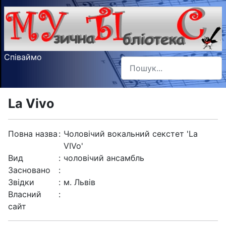
Співаймо
Пошук
Type 2 or more characters f
La Vivo
Повна назва
:
Чоловічий вокальний секстет 'La
VIVo'
Вид
:
чоловічий ансамбль
Засновано
:
Звідки
:
м. Львів
Власний
:
сайт