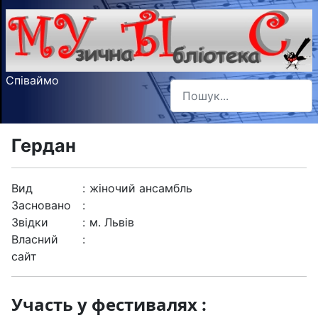
Співаймо
Пошук
Type 2 or more characters f
Гердан
Вид
:
жіночий ансамбль
Засновано
:
Звідки
:
м. Львів
Власний
:
сайт
Участь у фестивалях :