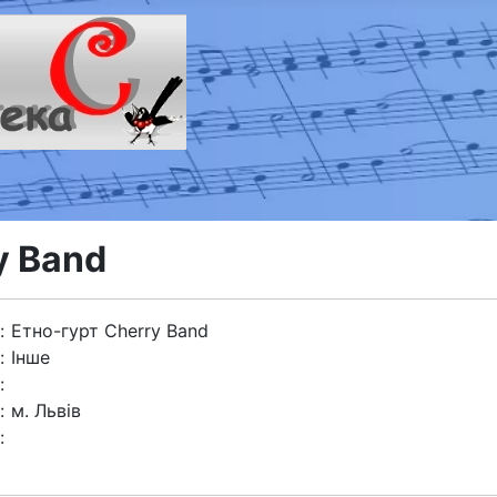
y Band
:
Етно-гурт Cherry Band
:
Інше
:
:
м. Львiв
: