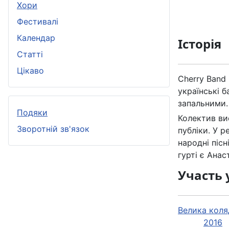
Хори
Фестивалі
Календар
Історія
Статті
Цікаво
Cherry Band 
українськi б
запальними.
Подяки
Колектив ви
Зворотній зв'язок
публiки. У р
народнi пiсн
гуртi є Анас
Участь 
Велика коля
2016