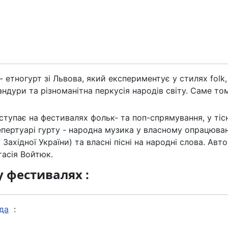
- етногурт зi Львова, який експериментує у стилях folk, 
андури та рiзноманiтна перкусiя народiв свiту. Саме то
ступає на фестивалях фольк- та поп-спрямування, у тiс
епертуарi гурту - народна музика у власному опрацюваннi
i Захiдної України) та власнi пiснi на народнi слова. А
тасiя Войтюк.
у фестивалях :
да
: