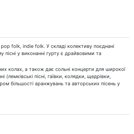
pop folk, indie folk. У складi колективу поєднанi
му пiснi у виконаннi гурту є драйвовими та
них колах, а також дає сольнi концерти для широкої
 (лемкiвськi пiснi, гаївки, колядки, щедрiвки,
втором бiльшостi аранжувань та авторських пiсень у