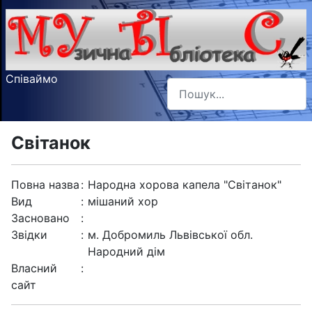
Співаймо
Пошук
Type 2 or more characters f
Світанок
Повна назва
:
Народна хорова капела "Світанок"
Вид
:
мішаний хор
Засновано
:
Звідки
:
м. Добромиль Львівської обл.
Народний дім
Власний
:
сайт