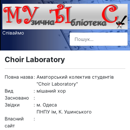
Співаймо
Пошук
Type 2 or more characters f
Сhoir Laboratory
Повна назва
:
Аматорський колектив студентів
"Сhoir Laboratory"
Вид
:
мішаний хор
Засновано
:
Звідки
:
м. Одеса
ПНПУ ім, К. Ушинського
Власний
:
сайт