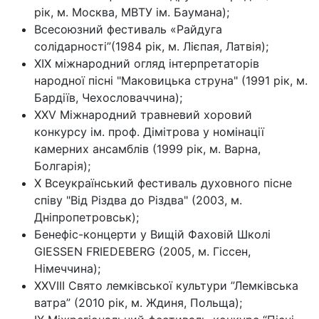
рік, м. Москва, МВТУ ім. Баумана);
Всесоюзний фестиваль «Райдуга
солідарності”(1984 рік, м. Лієпая, Латвія);
XIX міжнародний огляд інтерпретаторів
народної пісні "Маковицька струна" (1991 рік, м.
Бардіїв, Чехословаччина);
XXV Міжнародний травневий хоровий
конкурсу ім. проф. Дімітрова у номінації
камерних ансамблів (1999 рік, м. Варна,
Болгарія);
X Всеукраїнський фестиваль духовного пiсне
спiву "Вiд Рiздва до Рiздва" (2003, м.
Днiпропетровськ);
Бенефіс-концерти у Вищій Фаховій Школі
GIESSEN FRIEDEBERG (2005, м. Гіссен,
Німеччина);
ХХVІIІ Свято лемківської культури ”Лемківська
ватра” (2010 рік, м. Ждиня, Польща);