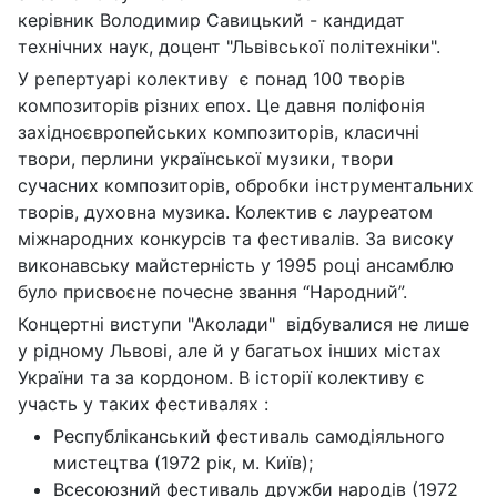
керівник Володимир Савицький - кандидат
технiчних наук, доцент "Львiвської полiтехнiки".
У репертуарі колективу є понад 100 творів
композиторів різних епох. Це давня поліфонія
західноєвропейських композиторів, класичні
твори, перлини української музики, твори
сучасних композиторів, обробки інструментальних
творів, духовна музика. Колектив є лауреатом
міжнародних конкурсів та фестивалів. За високу
виконавську майстерність у 1995 році ансамблю
було присвоєне почесне звання “Народний”.
Концертні виступи "Аколади" відбувалися не лише
у рідному Львові, але й у багатьох інших містах
України та за кордоном. В історії колективу є
участь у таких фестивалях :
Республіканський фестиваль самодіяльного
мистецтва (1972 рік, м. Київ);
Всесоюзний фестиваль дружби народів (1972