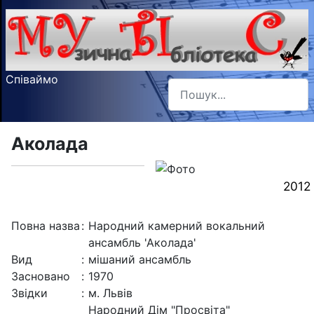
Співаймо
Пошук
Type 2 or more characters f
Аколада
2012
Повна назва
:
Народний камерний вокальний
ансамбль 'Аколада'
Вид
:
мішаний ансамбль
Засновано
:
1970
Звідки
:
м. Львів
Народний Дім "Просвіта"