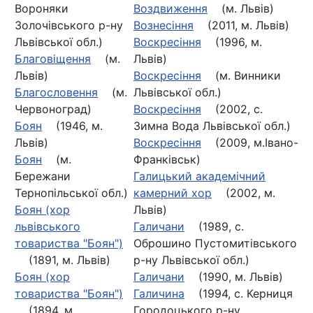
Вороняки
Воздвиження
(м. Львів)
Золочівського р-ну
Вознесіння
(2011, м. Львів)
Львівської обл.)
Воскресіння
(1996, м.
Благовіщення
(м.
Львів)
Львів)
Воскресіння
(м. Винники
Благословення
(м.
Львівської обл.)
Червоноград)
Воскресіння
(2002, с.
Боян
(1946, м.
Зимна Вода Львівської обл.)
Львів)
Воскресіння
(2009, м.Івано-
Боян
(м.
Франківськ)
Бережани
Галицький академічний
Тернопільської обл.)
камерний хор
(2002, м.
Боян (хор
Львів)
львівського
Галичани
(1989, с.
товариства "Боян")
Оброшино Пустомитівського
(1891, м. Львів)
р-ну Львівської обл.)
Боян (хор
Галичани
(1990, м. Львів)
товариства "Боян")
Галичина
(1994, с. Керниця
(1894, м.
Городоцького р-ну