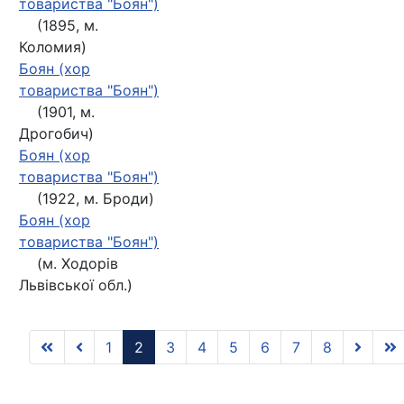
товариства "Боян")
(1895, м.
Коломия)
Боян (хор
товариства "Боян")
(1901, м.
Дрогобич)
Боян (хор
товариства "Боян")
(1922, м. Броди)
Боян (хор
товариства "Боян")
(м. Ходорів
Львівської обл.)
1
2
3
4
5
6
7
8