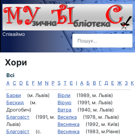
Співаймо
Пошук
Type 2 or more characters f
Хори
Всі
A
C
D
E
F
M
N
P
S
T
Є
І
А
Б
В
Г
Д
Е
Ж
З
К
Барви
(м. Львів)
Вірли
(1989, м. Львів)
Бескид
(м.
Вірую
(1991, м. Львів)
Дрогобич)
Ватра
(1940, м. Львів)
Благовіст
(1991, м.
Веселка
(1978, м. Львів)
Львів)
Веснянка
(1992, м. Київ)
Благовіст
(с.
Веснянка
(1983, м.Рівне)