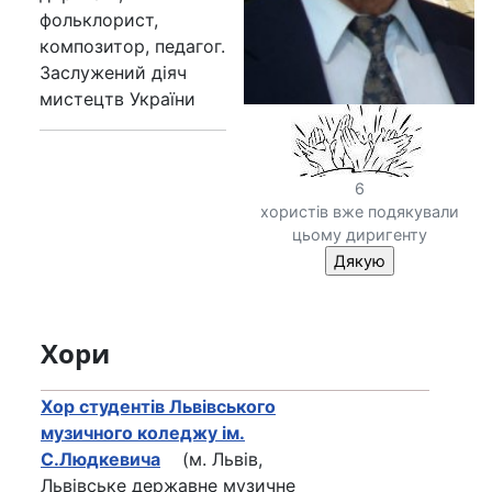
фольклорист,
композитор, педагог.
Заслужений діяч
мистецтв України
6
хористів вже подякували
цьому диригенту
Хори
Хор студентів Львівського
музичного коледжу ім.
С.Людкевича
(м. Львів,
Львівське державне музичне