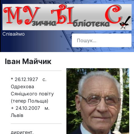
Співаймо
Пошук
Type 2 or more characters f
Іван Майчик
* 26.12.1927 с.
Одрехова
Сяніцького повіту
(тепер Польща)
+ 24.10.2007 м.
Львів
диригент,